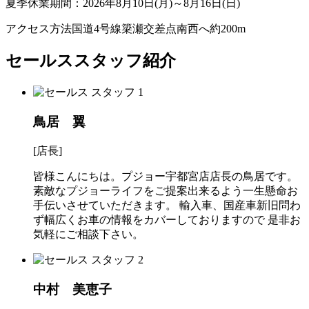
夏季休業期間：2026年8月10日(月)～8月16日(日)
アクセス方法
国道4号線簗瀬交差点南西へ約200m
セールススタッフ紹介
鳥居 翼
[店長]
皆様こんにちは。プジョー宇都宮店店長の鳥居です。
素敵なプジョーライフをご提案出来るよう一生懸命お
手伝いさせていただきます。 輸入車、国産車新旧問わ
ず幅広くお車の情報をカバーしておりますので 是非お
気軽にご相談下さい。
中村 美恵子